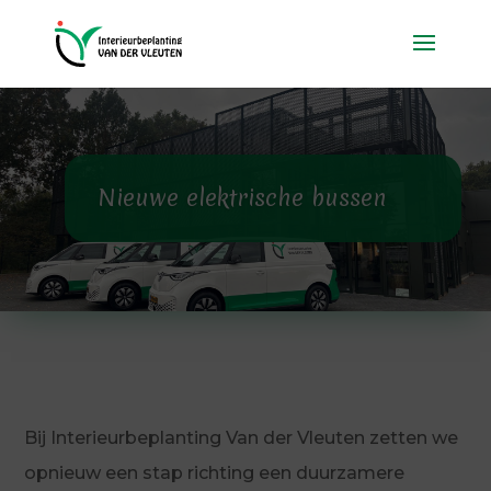
Nieuwe elektrische bussen
Bij Interieurbeplanting Van der Vleuten zetten we
opnieuw een stap richting een duurzamere