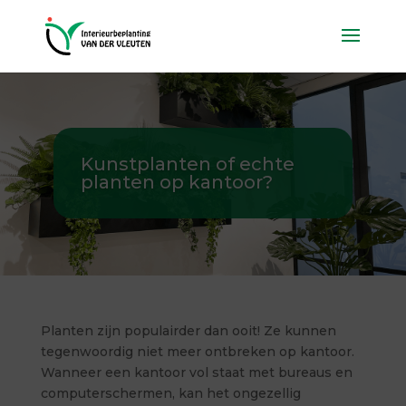
Kunstplanten of echte
planten op kantoor?
Planten zijn populairder dan ooit! Ze kunnen
tegenwoordig niet meer ontbreken op kantoor.
Wanneer een kantoor vol staat met bureaus en
computerschermen, kan het ongezellig