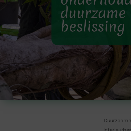
duurzame
beslissing 
Duurzaamhe
interieurbe