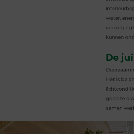
interieurbe
water, ener
verzorging 
kunnen onz
De ju
Duurzaamhei
Het is bela
lichtcondit
goed te dr
samen werk