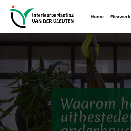
Home
Flexwerk
Waarom h
uitbestede
onderhoud