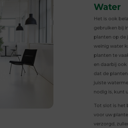
Water
Het is ook bel
gebruiken bij i
planten op de j
weinig water k
planten te vaak
en daarbij ook
dat de planten
juiste waterme
nodig is, kunt
Tot slot is he
voor uw plante
verzorgd, zull