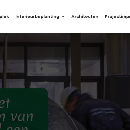
plek
Interieurbeplanting
Architecten
Projectimp
et
n van
 een