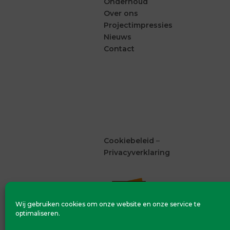
Onderhoud
Over ons
Projectimpressies
Nieuws
Contact
Cookiebeleid
–
Privacyverklaring
Wij gebruiken cookies om onze website en onze service te
optimaliseren.