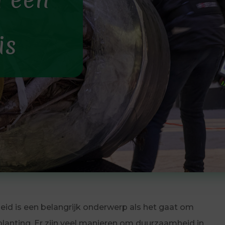
is
id is een belangrijk onderwerp als het gaat om
planting. Er zijn veel manieren om duurzaamheid in