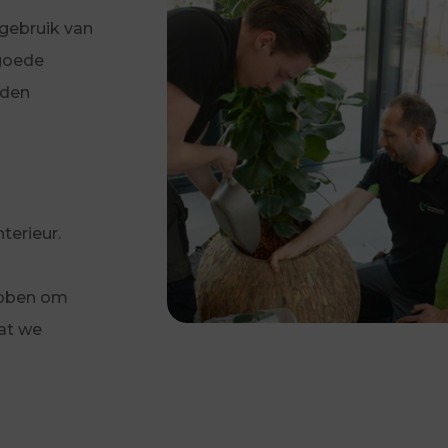
 gebruik van
 goede
eden
terieur.
hebben om
at we