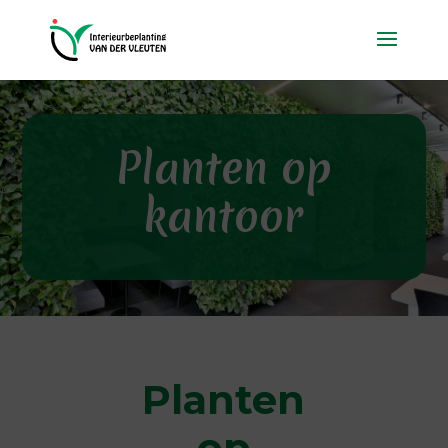
Planten op
kantoor
Planten
op