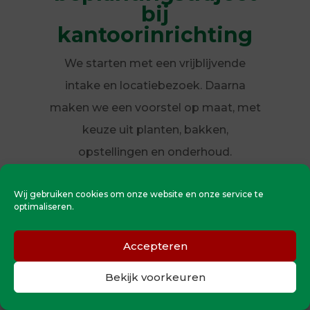
bij
kantoorinrichting
We starten met een vrijblijvende
intake en locatiebezoek. Daarna
maken we een voorstel op maat, met
keuze uit planten, bakken,
opstellingen en onderhoud.
Na akkoord verzorgen wij levering,
Wij gebruiken cookies om onze website en onze service te
plaatsing én nazorg. Één
optimaliseren.
aanspreekpunt, heldere afspraken,
Accepteren
geen verrassingen
Bekijk voorkeuren