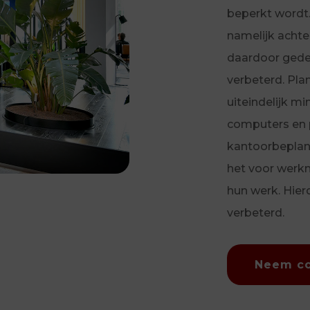
beperkt wordt
namelijk acht
daardoor gede
verbeterd. Pla
uiteindelijk mi
computers en 
kantoorbeplant
het voor werk
hun werk. Hier
verbeterd.
Neem co