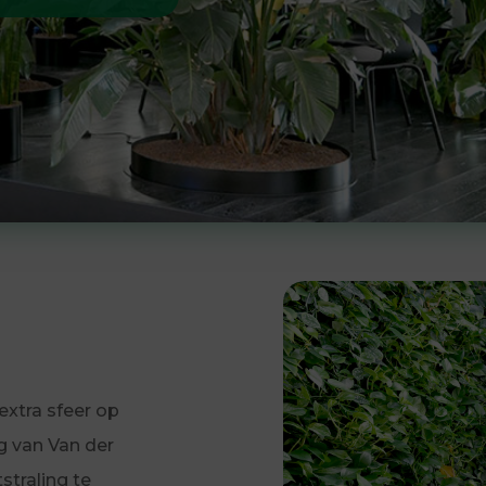
extra sfeer op
g van Van der
tstraling te